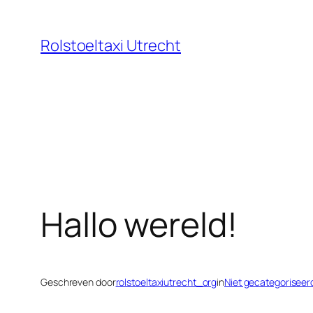
Ga
naar
Rolstoeltaxi Utrecht
de
inhoud
Hallo wereld!
Geschreven door
rolstoeltaxiutrecht_org
in
Niet gecategoriseer